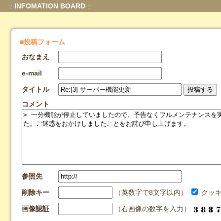
::
INFOMATION BOARD
::
■投稿フォーム
おなまえ
e-mail
タイトル
コメント
参照先
削除キー
（英数字で8文字以内）
クッキ
画像認証
（右画像の数字を入力）