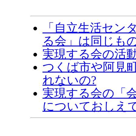
「自立生活セン
る会」は同じも
実現する会の活
つくば市や阿見
れないの?
実現する会の「
についておしえ