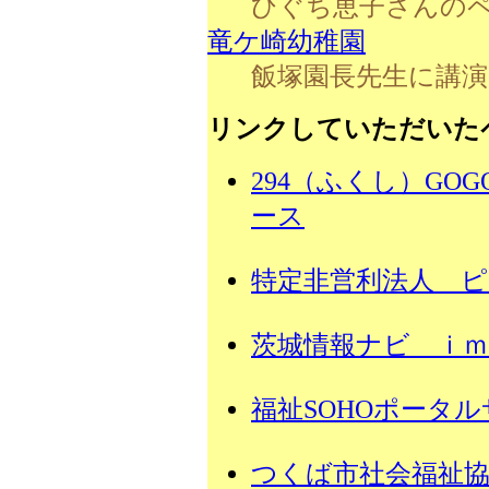
ひぐち恵子さんの
竜ケ崎幼稚園
飯塚園長先生に講
リンクしていただいた
294（ふくし）GO
ース
特定非営利法人 
茨城情報ナビ ｉ
福祉SOHOポータ
つくば市社会福祉