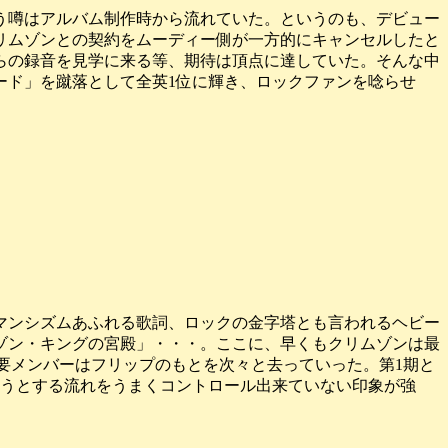
いう噂はアルバム制作時から流れていた。というのも、デビュー
リムゾンとの契約をムーディー側が一方的にキャンセルしたと
らの録音を見学に来る等、期待は頂点に達していた。そんな中
ード」を蹴落として全英1位に輝き、ロックファンを唸らせ
マンシズムあふれる歌詞、ロックの金字塔とも言われるヘビー
ゾン・キングの宮殿」・・・。ここに、早くもクリムゾンは最
要メンバーはフリップのもとを次々と去っていった。第1期と
ようとする流れをうまくコントロール出来ていない印象が強