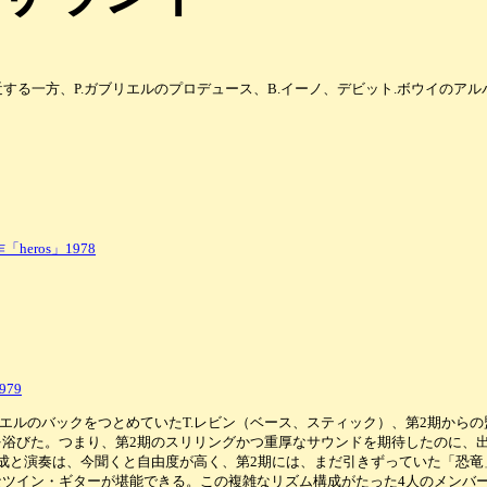
する一方、P.ガブリエルのプロデュース、B.イーノ、デビット.ボウイのア
ros」1978
79
ブリエルのバックをつとめていたT.レビン（ベース、スティック）、第2期から
浴びた。つまり、第2期のスリリングかつ重厚なサウンドを期待したのに、
成と演奏は、今聞くと自由度が高く、第2期には、まだ引きずっていた「恐
ツイン・ギターが堪能できる。この複雑なリズム構成がたった4人のメンバ