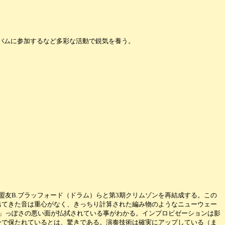
ルバムに参加するなど多彩な活動で鋭気を養う。
の盟友B.ブラッフォード（ドラム）らと第3期クリムゾンを再結成する。この
出てきた音は重心がなく、きっちり計算された編み物のようなニューウェー
竜」っぽさの悪い面が払拭されている事がわかる。インプロビゼーションは影
ーで保たれているとは、驚きである。演奏技術は確実にアップしている（ま