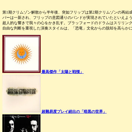
第1期クリムゾン解散から半年後、突如フリップは第2期クリムゾンの再結成
バーは一新され、フリップの意図通りのバンドが実現されていたといえよ
超人的な響きで我々の心をかき乱す。ブラッフォードのドラムはスリリン
自由な判断を重視した演奏スタイルは、「恐竜」文化からの脱却を高らか
最高傑作「太陽と戦慄」
超難易度プレイ続出の「暗黒の世界」