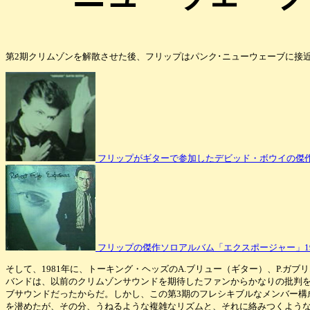
第2期クリムゾンを解散させた後、フリップはパンク･ニューウェーブに接近
フリップがギターで参加したデビッド・ボウイの傑作「he
フリップの傑作ソロアルバム「エクスポージャー」19
そして、1981年に、トーキング・ヘッズのA.ブリュー（ギター）、P.ガ
バンドは、以前のクリムゾンサウンドを期待したファンからかなりの批判を
ブサウンドだったからだ。しかし、この第3期のフレシキブルなメンバー構
を潜めたが、その分、うねるような複雑なリズムと、それに絡みつくような