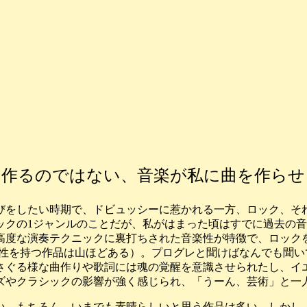
を作るのではない、音楽が私に曲を作らせ
びをしたい時期で、ドビュッシーに惹かれる一方、ロック、そ
ロックの1ジャンルのことだが、私がはまった頃はすでに過去の
高度な演奏テクニックに裏打ちされた音楽性が特徴で、ロック
術性を持つ作品は山ほどある）。プログレと聞けばなんでも聞
さぐる様な曲作りや歌詞には魂の覚醒を意識させられたし、イ
ズやクラシックの影響が強く感じられ、「うーん、芸術」と一
い。もちろん、いまでも素晴らしいと思う作品は多い。しかし