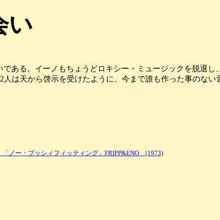
会い
いである。イーノもちょうどロキシー・ミュージックを脱退し
、2人は天から啓示を受けたように、今まで誰も作った事のない
ー・プッシィフィッティング」FRIPP&ENO (1973)