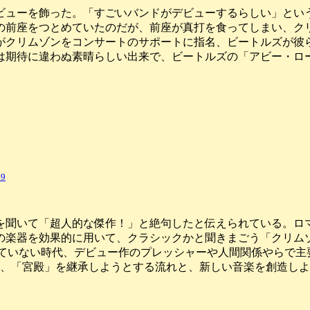
デビューを飾った。「すごいバンドがデビューするらしい」と
の前座をつとめていたのだが、前座が真打を食ってしまい、ク
がクリムゾンをコンサートのサポートに指名、ビートルズが彼
は期待に違わぬ素晴らしい出来で、ビートルズの「アビー・ロ
9
を聞いて「超人的な傑作！」と絶句したと伝えられている。ロ
等の楽器を効果的に用いて、クラシックかと聞きまごう「クリム
れていない時代、デビュー作のプレッシャーや人間関係やらで主
が、「宮殿」を継承しようとする流れと、新しい音楽を創造し