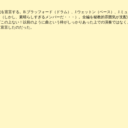
を宣言する。B.ブラッフォード（ドラム）、J.ウェットン（ベース）、J.ミ
う（しかし、素晴らしすぎるメンバーだ・・・）。全編を秘教的雰囲気が支配
グこの上ない！以前のように曲という枠がしっかりあった上での演奏ではなく
に宣言したのだった。