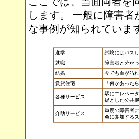
ここでは、当面両者を
します。 一般に障害者
な事例が知られていま
進学
試験にはパス
就職
障害者と分か
結婚
今でも血が汚
賃貸住宅
「何かあった
駅にエレベー
各種サービス
提とした公共
重度の障害者
介助サービス
会に参加する