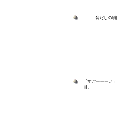
音だしの瞬
「すごーーーい」
目。