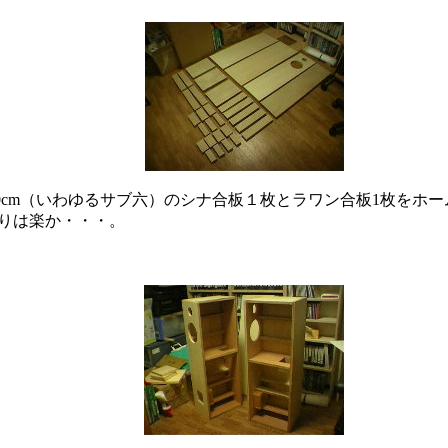
180cm（いわゆるサブ六）のシナ合板１枚とラワン合板1枚を
りは楽か・・・。