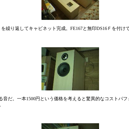
を繰り返してキャビネット完成。FE167と無印DS16Ｆを付け
ある音だ。一本1500円という価格を考えると驚異的なコストパ
も。