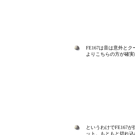
FE167は音は意外と
よりこちらの方が確実
というわけでFE167
ット。もともと切れ込