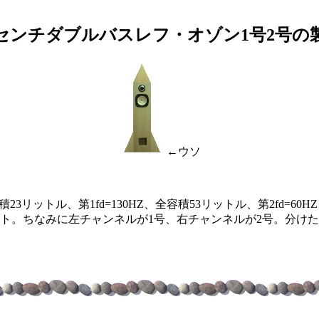
6センチダブルバスレフ・オゾン1号2号の
←ウソ
積23リットル、第1fd=130HZ、全容積53リットル、第2fd
ト。ちなみに左チャンネルが1号、右チャンネルが2号。分け