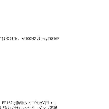
欠ける。が100HZ以下はDS16F
E167は防磁タイプのAV用ユニ
り強力ではないので、ダンプ不足