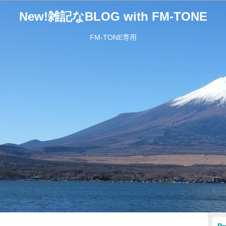
New!雑記なBLOG with FM-TONE
FM-TONE専用