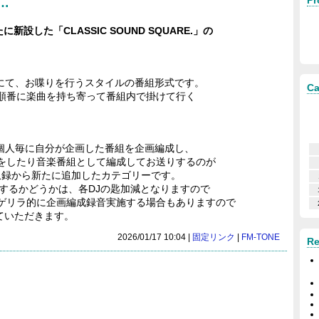
Pr
…
たに新設した「CLASSIC SOUND SQUARE.」の
合同にて、お喋りを行うスタイルの番組形式です。
Ca
順番に楽曲を持ち寄って番組内で掛けて行く
が各個人毎に自分が企画した番組を企画編成し、
クをしたり音楽番組として編成してお送りするのが
6年収録から新たに追加したカテゴリーです。
りするかどうかは、各DJの匙加減となりますので
ゲリラ的に企画編成録音実施する場合もありますので
ていただきます。
2026/01/17 10:04 |
固定リンク
|
FM-TONE
Re