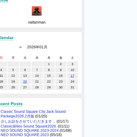
ofile
valtanman
lendar
«
2026年01月
日
月
火
水
木
金
土
1
2
3
4
5
6
7
8
9
10
11
12
13
14
15
16
17
18
19
20
21
22
23
24
25
26
27
28
29
30
31
cent Posts
Classic Sound Square.City Jack Sound
Packege2026.2月版
(01/20)
少しお話をさせていただきます…
(01/17)
Classic&Neo Sound Square2026.
(01/11)
NEO SOUND SQUARE.2023-2024
(01/08)
NEO SOUND SQUARE.2023
(05/18)