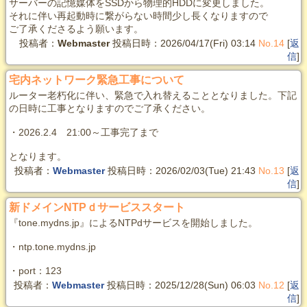
サーバーの記憶媒体をSSDから物理的HDDに変更しました。
それに伴い再起動時に繋がらない時間少し長くなりますので
ご了承くださるよう願います。
投稿者：
Webmaster
投稿日時：2026/04/17(Fri) 03:14
No.14
[
返
信
]
宅内ネットワーク緊急工事について
ルーター老朽化に伴い、緊急で入れ替えることとなりました。下記
の日時に工事となりますのでご了承ください。
・2026.2.4 21:00～工事完了まで
となります。
投稿者：
Webmaster
投稿日時：2026/02/03(Tue) 21:43
No.13
[
返
信
]
新ドメインNTPｄサービススタート
『tone.mydns.jp』によるNTPdサービスを開始しました。
・ntp.tone.mydns.jp
・port：123
投稿者：
Webmaster
投稿日時：2025/12/28(Sun) 06:03
No.12
[
返
信
]