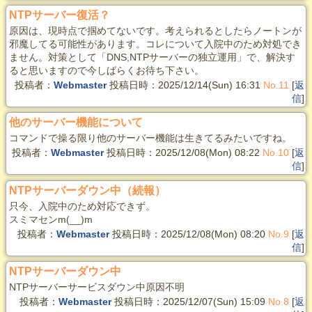
NTPサーバー復活？
原因は、現時点で掴めてないです。考えられるとしたらノートンが
邪魔してる可能性があります。コレについて入院中のため対処でき
ません。対策として「DNS,NTPサーバーの独立運用」で、解決す
ると思いますので今しばらくお待ち下さい。
投稿者：
Webmaster
投稿日時：2025/12/14(Sun) 16:31
No.11
[
返
信
]
他のサーバー機能について
コマンドで操る限り他のサーバー機能は生きてるみたいですね。
投稿者：
Webmaster
投稿日時：2025/12/08(Mon) 08:22
No.10
[
返
信
]
NTPサーバーダウン中（続報）
只今、入院中のため対応できず。
スミマセンm(__)m
投稿者：
Webmaster
投稿日時：2025/12/08(Mon) 08:20
No.9
[
返
信
]
NTPサーバーダウン中
NTPサーバーサービスダウン中原因不明
投稿者：
Webmaster
投稿日時：2025/12/07(Sun) 15:09
No.8
[
返