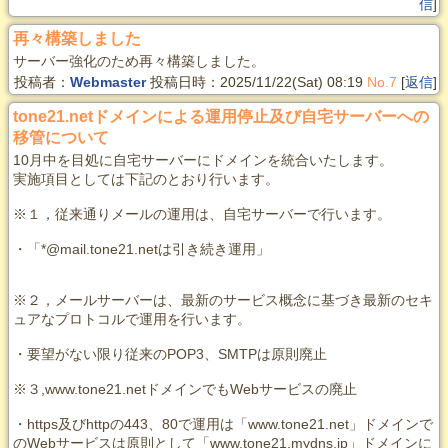
信
]
再々構築しました
サーバー強化のため再々構築しました。
投稿者：
Webmaster
投稿日時：2025/11/22(Sat) 08:19
No.7
[
返信
]
tone21.netドメインによる運用停止及び自宅サーバーへの
移管について
10月中を目処に自宅サーバーにドメインを統合いたします。
実施項目としては下記のとおり行います。
※１，従来通りメールの運用は、自宅サーバーで行います。
・「*@mail.tone21.netは引き続き運用」
※２，メールサーバーは、最新のサービス概念に基づき最新のセキ
ュアなプロトコルで運用を行います。
・要望がない限り従来のPOP3、SMTPは原則廃止
※３,www.tone21.netドメインでもWebサービスの廃止
・https及びhttpの443、80で運用は「www.tone21.net」ドメインで
のWebサービスは原則として「www.tone21.mydns.jp」ドメインに