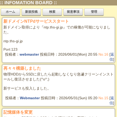
:: INFOMATION BOARD ::
ホーム
新規投稿
検索
留意事項
管理
新ドメインNTPdサービススタート
新ドメイン取得により『ntp.ths-gi.jp』での稼働が可能になりまし
た。
ntp.ths-gi.jp
Port:123
投稿者：
webmaster
投稿日時：2026/06/01(Mon) 20:55
No.16
[
返
信
]
再々々構築しました
物理HDDからSSDに戻したら起動しなくなり急遽クリーンインスト
ールし復活させました(^o^;)
新サービスも投入しました。
投稿者：
Webmaster
投稿日時：2026/05/31(Sun) 05:20
No.15
[
返
信
]
記憶媒体を変更