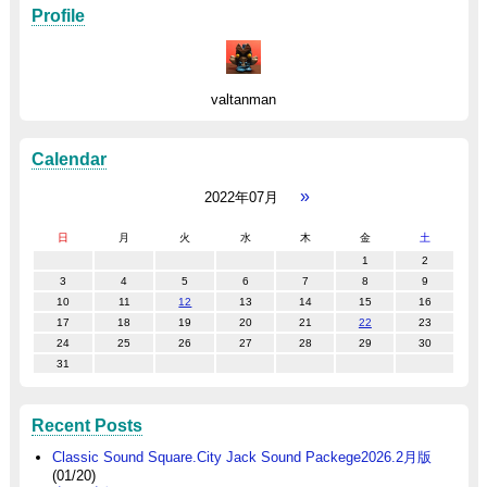
Profile
valtanman
Calendar
»
2022年07月
日
月
火
水
木
金
土
1
2
3
4
5
6
7
8
9
10
11
12
13
14
15
16
17
18
19
20
21
22
23
24
25
26
27
28
29
30
31
Recent Posts
Classic Sound Square.City Jack Sound Packege2026.2月版
(01/20)