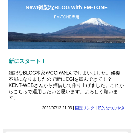
New!雑記なBLOG with FM-TONE
FM-TONE専用
新にスタート！
雑記なBLOG本家がCGIが死んでしまいました。修復
不能になりましたので新にCGIを盗んできて！？
KENT-WEBさんから拝借して作り上げました。これか
らこちらで運用したいと思います。よろしく願いま
す。
2022/07/12 21:03 |
固定リンク
|
私的なつぶやき