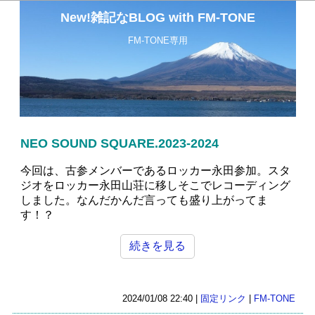
New!雑記なBLOG with FM-TONE
FM-TONE専用
NEO SOUND SQUARE.2023-2024
今回は、古参メンバーであるロッカー永田参加。スタ
ジオをロッカー永田山荘に移しそこでレコーディング
しました。なんだかんだ言っても盛り上がってま
す！？
続きを見る
2024/01/08 22:40 |
固定リンク
|
FM-TONE