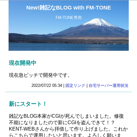
New!雑記なBLOG with FM-TONE
FM-TONE専用
現在開発中
現在急ピッチで開発中です。
2022/07/22 05:34 |
固定リンク
|
自宅サーバー運用状況
新にスタート！
雑記なBLOG本家がCGIが死んでしまいました。修復
不能になりましたので新にCGIを盗んできて！？
KENT-WEBさんから拝借して作り上げました。これか
らこちらで運用したいと思います。よろしく願いま